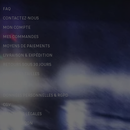
FAQ
CONTACTEZ-NOUS
MON COMPTE
MES COMMANDES
MOYENS DE PAIEMENTS
LIVRAISON & EXPÉDITION
RETOURS SOUS 30 JOURS
GUIDE DES TAILLES
LÉGALES
DONNÉES PERSONNELLES & RGPD
CGV
MENTIONS LÉGALES
CONTREFAÇON