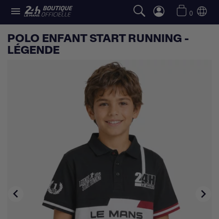

0
POLO ENFANT START RUNNING -
LÉGENDE

