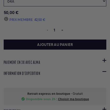
50,00 €
PRIX MEMBRE
42,50 €
-
+
AJOUTER AU PANIER
PAIEMENT EN 3X AVEC ALMA
INFORMATION D'EXPEDITION
Retrait express en boutique
- Gratuit
Disponible sous 2h
:
Choisir ma boutique
check_circle