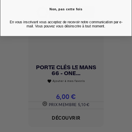
Non, pas cette fois
En vous inscrivant vous acceptez de recevoir notre communication par e-
mail. Vous pouvez vous désinscrire à tout moment.
PORTE CLÉS LE MANS
66 - ONE...
Ajouter à mes favoris
favorite
Prix
6,00 €
PRIX MEMBRE
5,10 €
DÉCOUVRIR