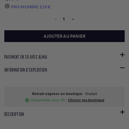
PRIX MEMBRE
5,10 €
-
+
AJOUTER AU PANIER
PAIEMENT EN 3X AVEC ALMA
INFORMATION D'EXPEDITION
Retrait express en boutique
- Gratuit
Disponible sous 2h
:
Choisir ma boutique
check_circle
DESCRIPTION