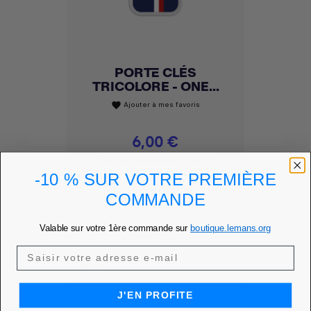
PORTE CLÉS
TRICOLORE - ONE...
Ajouter à mes favoris
favorite
Prix
6,00 €
PRIX MEMBRE
5,10 €
-10 % SUR VOTRE PREMIÈRE
DÉCOUVRIR
COMMANDE
Valable sur votre 1ère commande sur
boutique.lemans.org
J'EN PROFITE