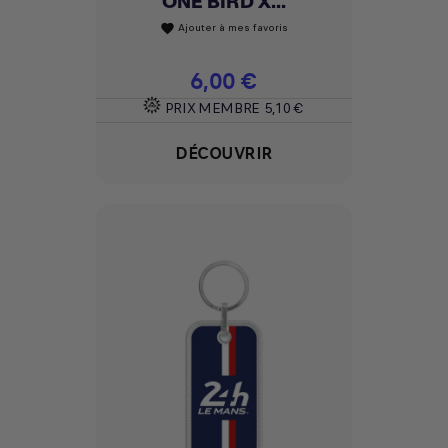
ONE BIRD X...
Ajouter à mes favoris
favorite
Prix
6,00 €
PRIX MEMBRE
5,10 €
DÉCOUVRIR