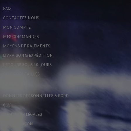
FAQ
CONTACTEZ-NOUS
MON COMPTE
MES COMMANDES
MOYENS DE PAIEMENTS
LIVRAISON & EXPÉDITION
RETOURS SOUS 30 JOURS
GUIDE DES TAILLES
LÉGALES
DONNÉES PERSONNELLES & RGPD
CGV
MENTIONS LÉGALES
CONTREFAÇON