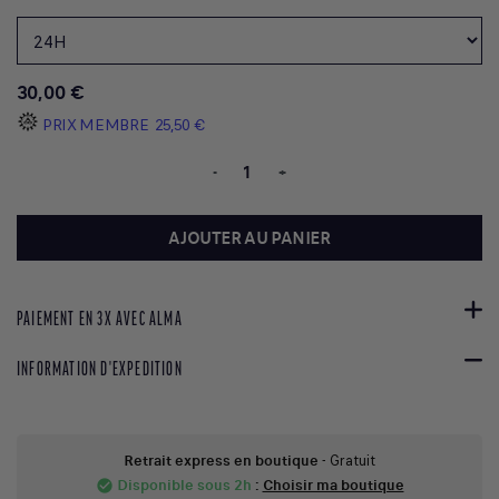
30,00 €
PRIX MEMBRE
25,50 €
-
+
AJOUTER AU PANIER
PAIEMENT EN 3X AVEC ALMA
INFORMATION D'EXPEDITION
Retrait express en boutique
- Gratuit
Disponible sous 2h
:
Choisir ma boutique
check_circle