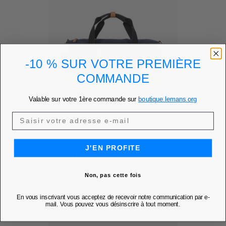
-10 % SUR VOTRE PREMIÈRE
COMMANDE
Valable sur votre 1ère commande sur
boutique.lemans.org
SAC POLOCHON
J'EN PROFITE
LÉGENDE - 24H...
Ajouter à mes favoris
favorite
Non, pas cette fois
Prix
70,00 €
En vous inscrivant vous acceptez de recevoir notre communication par e-
mail. Vous pouvez vous désinscrire à tout moment.
PRIX MEMBRE
59,50 €