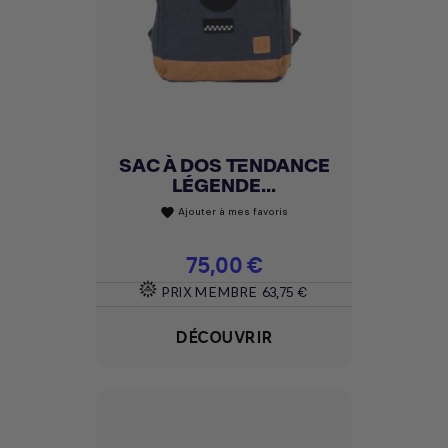
SAC À DOS TENDANCE
LÉGENDE...
Ajouter à mes favoris
favorite
Prix
75,00 €
PRIX MEMBRE
63,75 €
DÉCOUVRIR