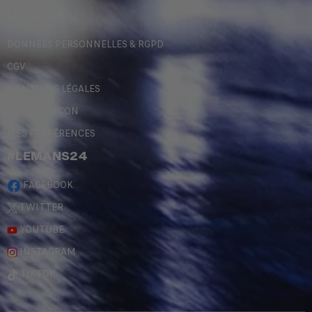
LÉGALES
DONNÉES PERSONNELLES & RGPD
CGV
MENTIONS LÉGALES
CONTREFAÇON
MES PRÉFÉRENCES
#LEMANS24
FACEBOOK
TWITTER
YOUTUBE
INSTAGRAM
TIKTOK