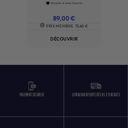
Ajouter à mes favoris
favorite
Prix
89,00 €
PRIX MEMBRE
75,65 €
DÉCOUVRIR
PAIEMENT SÉCURISÉ
LIVRAISON OFFERTE DÈS 85 € D'ACHATS