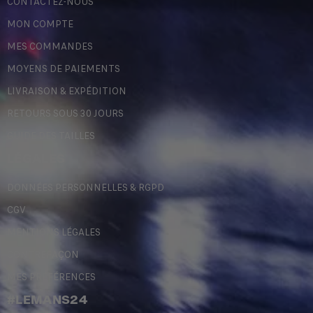
CONTACTEZ-NOUS
MON COMPTE
MES COMMANDES
MOYENS DE PAIEMENTS
LIVRAISON & EXPÉDITION
RETOURS SOUS 30 JOURS
GUIDE DES TAILLES
LÉGALES
DONNÉES PERSONNELLES & RGPD
CGV
MENTIONS LÉGALES
CONTREFAÇON
MES PRÉFÉRENCES
#LEMANS24