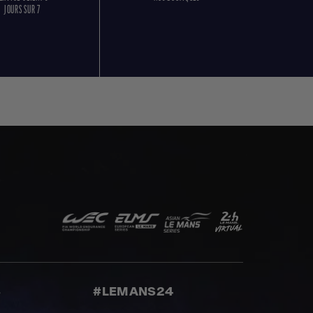
JOURS SUR 7
S
#LEMANS24