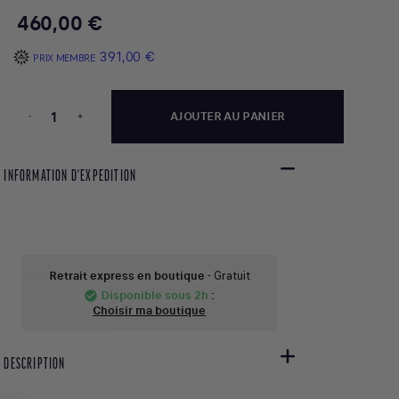
460,00 €
391,00 €
PRIX MEMBRE
-
+
AJOUTER AU PANIER
INFORMATION D'EXPEDITION
Retrait express en boutique
- Gratuit
Disponible sous 2h
:
check_circle
Choisir ma boutique
DESCRIPTION