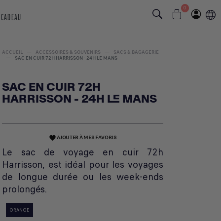
0
 CADEAU
ACCUEIL
ACCESSOIRES & SOUVENIRS
SACS & BAGAGERIE
SAC EN CUIR 72H HARRISSON - 24H LE MANS
SAC EN CUIR 72H
HARRISSON - 24H LE MANS
AJOUTER À MES FAVORIS
favorite
Le sac de voyage en cuir 72h
Harrisson, est idéal pour les voyages
de longue durée ou les week-ends
prolongés.
ORANGE