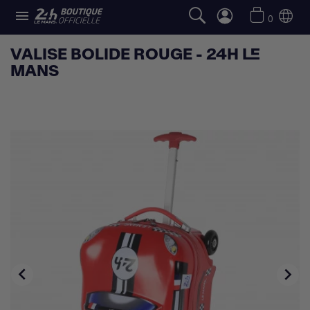

0
VALISE BOLIDE ROUGE - 24H LE
MANS

