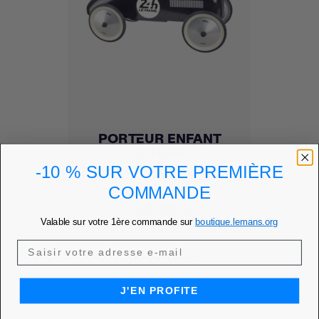
PORTEUR ENFANT
VOITURE...
-10 % SUR VOTRE PREMIÈRE
Ajouter à mes favoris
favorite
COMMANDE
Prix
145,00 €
Valable sur votre 1ère commande sur
boutique.lemans.org
PRIX MEMBRE
123,25 €
DÉCOUVRIR
J'EN PROFITE