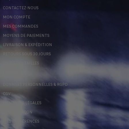
CONTACTEZ-NOUS
MON COMPTE
MES COMMANDES
MOYENS DE PAIEMENTS
LIVRAISON & EXPÉDITION
RETOURS SOUS 30 JOURS
GUIDE DES TAILLES
LÉGALES
DONNÉES PERSONNELLES & RGPD
CGV
MENTIONS LÉGALES
CONTREFAÇON
MES PRÉFÉRENCES