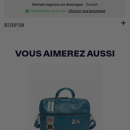
Retrait express en boutique
- Gratuit
Disponible sous 2h
:
Choisir ma boutique
check_circle
DESCRIPTION
VOUS AIMEREZ AUSSI