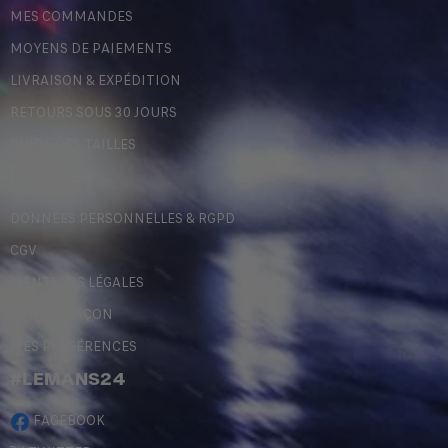
MES COMMANDES
MOYENS DE PAIEMENTS
LIVRAISON & EXPÉDITION
RETOURS SOUS 30 JOURS
GUIDE DES TAILLES
LÉGALES
DONNÉES PERSONNELLES & RGPD
CGV
MENTIONS LÉGALES
CONTREFAÇON
MES PRÉFÉRENCES
#LEMANS24
FACEBOOK