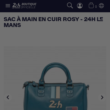

0
SAC À MAIN EN CUIR ROSY - 24H LE
MANS

