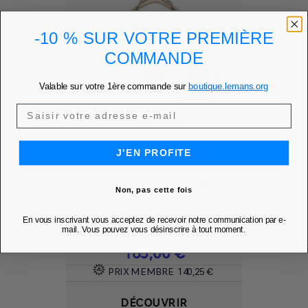
-10 % SUR VOTRE PREMIÈRE
COMMANDE
Valable sur votre 1ère commande sur
boutique.lemans.org
J'EN PROFITE
SAC DE SPORT VENOM
Non, pas cette fois
- SHELBY
Ajouter à mes favoris
favorite
En vous inscrivant vous acceptez de recevoir notre communication par e-
mail. Vous pouvez vous désinscrire à tout moment.
Prix
165,00 €
PRIX MEMBRE
140,25 €
DÉCOUVRIR