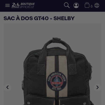

0
SAC À DOS GT40 - SHELBY

