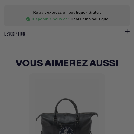
Retrait express en boutique
- Gratuit
Disponible sous 2h
:
Choisir ma boutique
check_circle
DESCRIPTION
VOUS AIMEREZ AUSSI