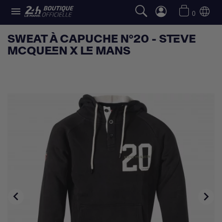

0
SWEAT À CAPUCHE N°20 - STEVE
MCQUEEN X LE MANS

