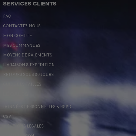
SERVICES CLIENTS
FAQ
CONTACTEZ-NOUS
MON COMPTE
MES COMMANDES
MOYENS DE PAIEMENTS
LIVRAISON & EXPÉDITION
RETOURS SOUS 30 JOURS
GUIDE DES TAILLES
LÉGALES
DONNÉES PERSONNELLES & RGPD
CGV
MENTIONS LÉGALES
CONTREFAÇON