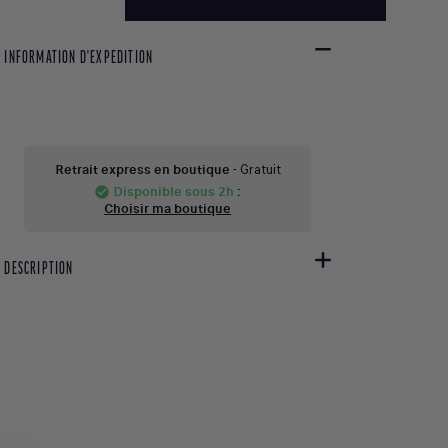
INFORMATION D'EXPEDITION
Retrait express en boutique
- Gratuit
Disponible sous 2h
:
check_circle
Choisir ma boutique
DESCRIPTION