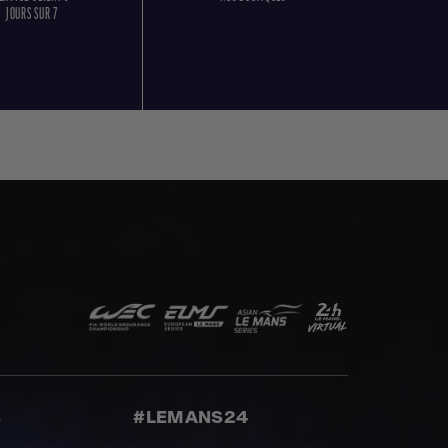
JOURS SUR 7
S
#LEMANS24