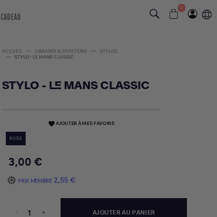
0
 CADEAU
ACCUEIL
LIBRAIRIE & PAPETERIE
STYLOS
STYLO - LE MANS CLASSIC
STYLO - LE MANS CLASSIC
AJOUTER À MES FAVORIS
favorite
ROSE
3,00 €
2,55 €
PRIX MEMBRE
-
+
AJOUTER AU PANIER