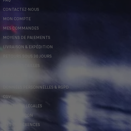
FAQ
CONTACTEZ-NOUS
MON COMPTE
MES COMMANDES
MOYENS DE PAIEMENTS
LIVRAISON & EXPÉDITION
RETOURS SOUS 30 JOURS
GUIDE DES TAILLES
LÉGALES
DONNÉES PERSONNELLES & RGPD
CGV
MENTIONS LÉGALES
CONTREFAÇON
MES PRÉFÉRENCES