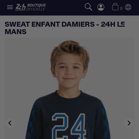

0
SWEAT ENFANT DAMIERS - 24H LE
MANS

