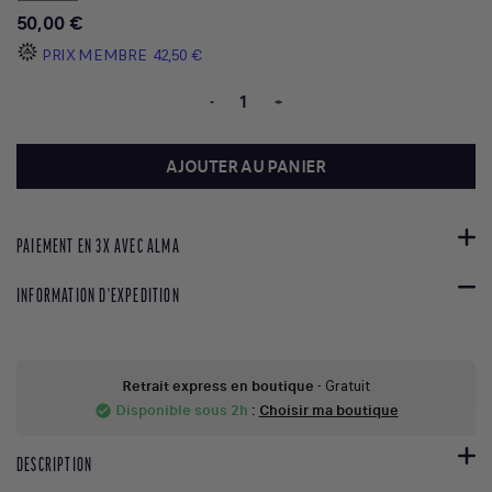
50,00 €
PRIX MEMBRE
42,50 €
-
+
AJOUTER AU PANIER
PAIEMENT EN 3X AVEC ALMA
INFORMATION D'EXPEDITION
Retrait express en boutique
- Gratuit
Disponible sous 2h
:
Choisir ma boutique
check_circle
DESCRIPTION