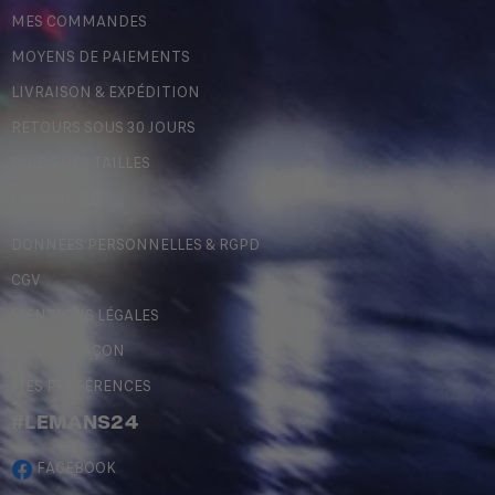
MES COMMANDES
MOYENS DE PAIEMENTS
LIVRAISON & EXPÉDITION
RETOURS SOUS 30 JOURS
GUIDE DES TAILLES
LÉGALES
DONNÉES PERSONNELLES & RGPD
CGV
MENTIONS LÉGALES
CONTREFAÇON
MES PRÉFÉRENCES
#LEMANS24
FACEBOOK