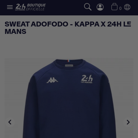

0
SWEAT ADOFODO - KAPPA X 24H LE
MANS

