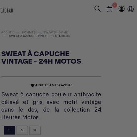
0
 CADEAU
ACCUEIL
HOMMES
SWEATS HOMME
SWEAT À CAPUCHE VINTAGE - 24H MOTOS
SWEAT À CAPUCHE
VINTAGE - 24H MOTOS
AJOUTER À MES FAVORIS
favorite
Sweat à capuche couleur anthracite
délavé et gris avec motif vintage
dans le dos, de la collection 24
Heures Motos.
S
M
XL