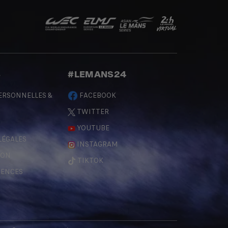
S
#LEMANS24
ERSONNELLES &
FACEBOOK
TWITTER
YOUTUBE
LÉGALES
INSTAGRAM
ÇON
TIKTOK
RENCES