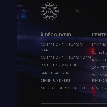
À DÉCOUVRIR
L'ENT
COLLECTION 24 HEURES DU
LE MANS
MANS
QUI EST L
COLLECTION 24 HEURES MOTOS
RECRUT
COLLECTION PORSCHE
COMITÉ 
CARTES CADEAUX
COMMAND
DEVENIR MEMBRE
REVENDE
NOS BOUTIQUES OFFICIELLES
DÉVELOP