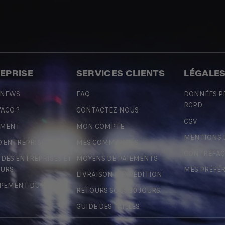
REPRISE
SERVICES CLIENTS
LÉGALE
 NEWS
FAQ
DONNÉES P
RGPD
'ACO ?
CONTACTEZ-NOUS
CGV
EMENT
MON COMPTE
MENTIONS 
D'ENTREPRISE
MES COMMANDES
CONTREFA
ES ENTREPRISES ET
MOYENS DE PAIEMENTS
URS
MES PRÉFÉ
LIVRAISON & EXPÉDITION
PEMENT DURABLE
RETOURS SOUS 30 JOURS
GUIDE DES TAILLES