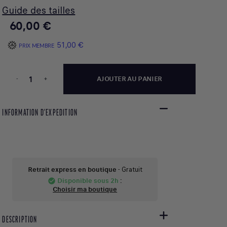
Guide des tailles
60,00 €
51,00 €
PRIX MEMBRE
-
+
AJOUTER AU PANIER
INFORMATION D'EXPEDITION
Retrait express en boutique
- Gratuit
Disponible sous 2h
:
check_circle
Choisir ma boutique
DESCRIPTION