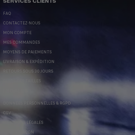
SERVICES CLIENTS
FAQ
CONTACTEZ-NOUS
MON COMPTE
MES COMMANDES
MOYENS DE PAIEMENTS
LIVRAISON & EXPÉDITION
RETOURS SOUS 30 JOURS
GUIDE DES TAILLES
LÉGALES
DONNÉES PERSONNELLES & RGPD
CGV
MENTIONS LÉGALES
CONTREFAÇON