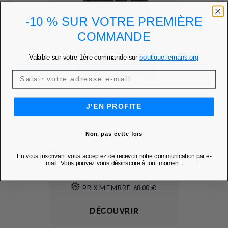
-10 % SUR VOTRE PREMIÈRE
COMMANDE
Valable sur votre 1ère commande sur
boutique.lemans.org
J'EN PROFITE
COUPE-VENT
ORIGINALS - 24H...
Non, pas cette fois
Ajouter à mes favoris
favorite
En vous inscrivant vous acceptez de recevoir notre communication par e-
mail. Vous pouvez vous désinscrire à tout moment.
Prix
80,00 €
PRIX MEMBRE
68,00 €
DÉCOUVRIR