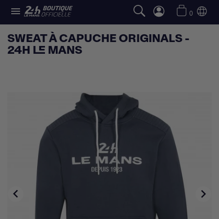

0
SWEAT À CAPUCHE ORIGINALS -
24H LE MANS

