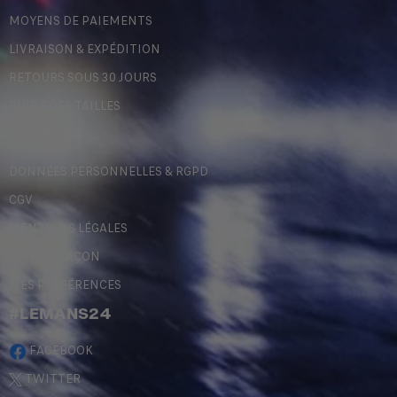
MOYENS DE PAIEMENTS
LIVRAISON & EXPÉDITION
RETOURS SOUS 30 JOURS
GUIDE DES TAILLES
LÉGALES
DONNÉES PERSONNELLES & RGPD
CGV
MENTIONS LÉGALES
CONTREFAÇON
MES PRÉFÉRENCES
#LEMANS24
FACEBOOK
TWITTER