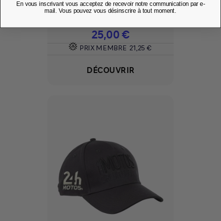
En vous inscrivant vous acceptez de recevoir notre communication par e-
Ajouter à mes favoris
favorite
mail. Vous pouvez vous désinscrire à tout moment.
Prix
25,00 €
PRIX MEMBRE
21,25 €
DÉCOUVRIR