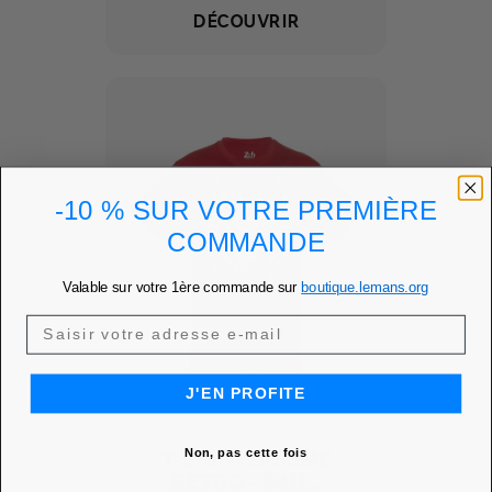
DÉCOUVRIR
-10 % SUR VOTRE PREMIÈRE
COMMANDE
Valable sur votre 1ère commande sur
boutique.lemans.org
J'EN PROFITE
Non, pas cette fois
T-SHIRT HOMME
RÉTRO - 24H...