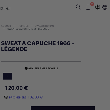
0
 CADEAU
ACCUEIL
HOMMES
SWEATS HOMME
SWEAT A CAPUCHE 1966 - LÉGENDE
SWEAT A CAPUCHE 1966 -
LÉGENDE
AJOUTER À MES FAVORIS
favorite
S
120,00 €
102,00 €
PRIX MEMBRE