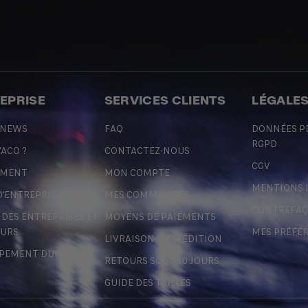
REPRISE
SERVICES CLIENTS
LÉGALE
 NEWS
FAQ
DONNÉES P
RGPD
'ACO ?
CONTACTEZ-NOUS
CGV
EMENT
MON COMPTE
MENTIONS 
D'ENTREPRISE
MES COMMANDES
CONTREFA
ES ENTREPRISES ET
MOYENS DE PAIEMENTS
URS
MES PRÉFÉ
LIVRAISON & EXPÉDITION
PEMENT DURABLE
RETOURS SOUS 30 JOURS
GUIDE DES TAILLES