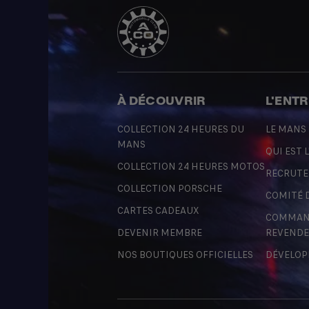
À DÉCOUVRIR
L'ENT
COLLECTION 24 HEURES DU
LE MANS
MANS
QUI EST L
COLLECTION 24 HEURES MOTOS
RECRUT
COLLECTION PORSCHE
COMITÉ 
CARTES CADEAUX
COMMAND
DEVENIR MEMBRE
REVENDE
NOS BOUTIQUES OFFICIELLES
DÉVELOP