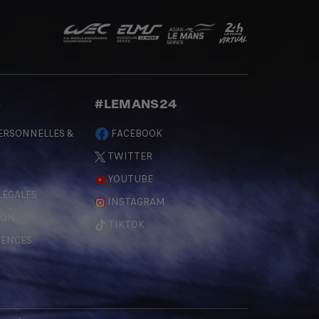
S
#LEMANS24
ERSONNELLES &
FACEBOOK
TWITTER
YOUTUBE
LÉGALES
INSTAGRAM
ÇON
TIKTOK
RENCES