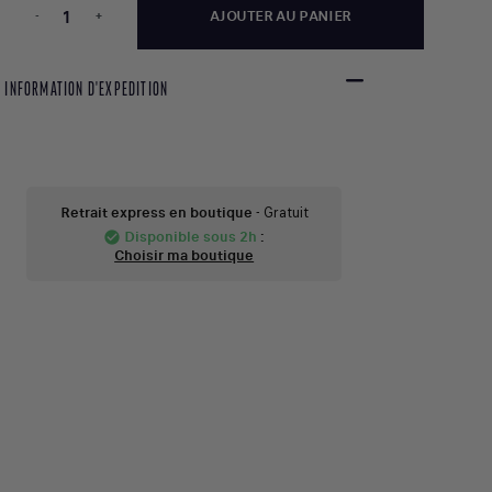
-
+
AJOUTER AU PANIER
INFORMATION D'EXPEDITION
Retrait express en boutique
- Gratuit
Disponible sous 2h
:
check_circle
Choisir ma boutique