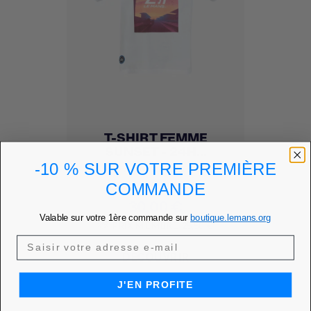
T-SHIRT FEMME
SUNSET - 24H...
-10 % SUR VOTRE PREMIÈRE
Ajouter à mes favoris
favorite
COMMANDE
Prix
30,00 €
Valable sur votre 1ère commande sur
boutique.lemans.org
PRIX MEMBRE
25,50 €
DÉCOUVRIR
J'EN PROFITE