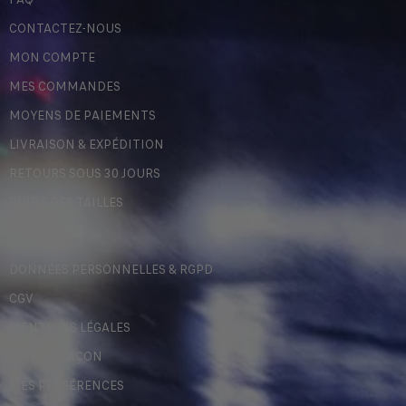
CONTACTEZ-NOUS
MON COMPTE
MES COMMANDES
MOYENS DE PAIEMENTS
LIVRAISON & EXPÉDITION
RETOURS SOUS 30 JOURS
GUIDE DES TAILLES
LÉGALES
DONNÉES PERSONNELLES & RGPD
CGV
MENTIONS LÉGALES
CONTREFAÇON
MES PRÉFÉRENCES