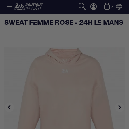

0
SWEAT FEMME ROSE - 24H LE MANS

