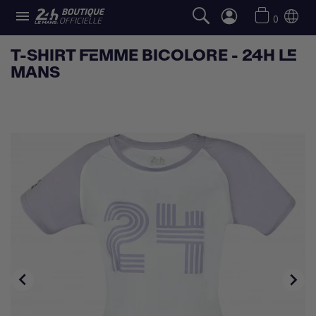

0
T-SHIRT FEMME BICOLORE - 24H LE
MANS

