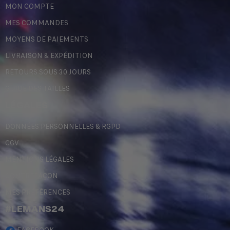
MON COMPTE
MES COMMANDES
MOYENS DE PAIEMENTS
LIVRAISON & EXPÉDITION
RETOURS SOUS 30 JOURS
GUIDE DES TAILLES
LÉGALES
DONNÉES PERSONNELLES & RGPD
CGV
MENTIONS LÉGALES
CONTREFAÇON
MES PRÉFÉRENCES
#LEMANS24