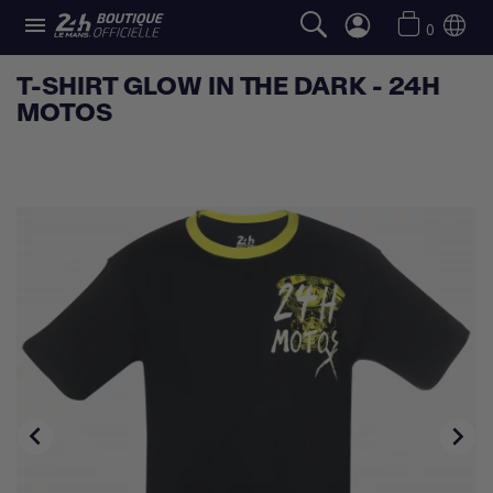

0
T-SHIRT GLOW IN THE DARK - 24H
MOTOS

