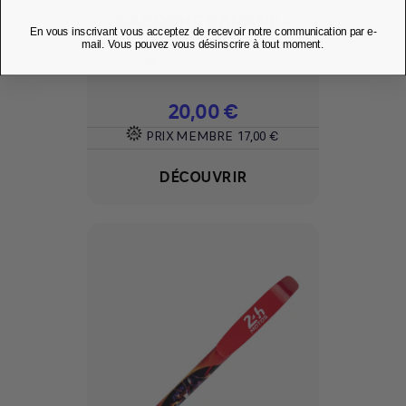
SACOCHE BANANE -
En vous inscrivant vous acceptez de recevoir notre communication par e-
24H MOTOS
mail. Vous pouvez vous désinscrire à tout moment.
Ajouter à mes favoris
favorite
Prix
20,00 €
PRIX MEMBRE
17,00 €
DÉCOUVRIR