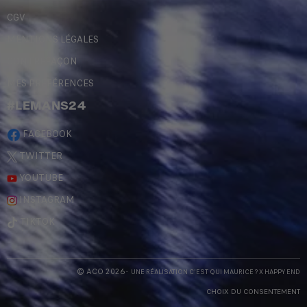
CGV
MENTIONS LÉGALES
CONTREFAÇON
MES PRÉFÉRENCES
#LEMANS24
FACEBOOK
TWITTER
YOUTUBE
INSTAGRAM
TIKTOK
© ACO 2026
- UNE RÉALISATION
C'EST QUI MAURICE
? X
HAPPY END
CHOIX DU CONSENTEMENT