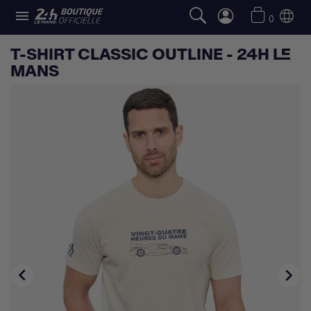

0
T-SHIRT CLASSIC OUTLINE - 24H LE
MANS

