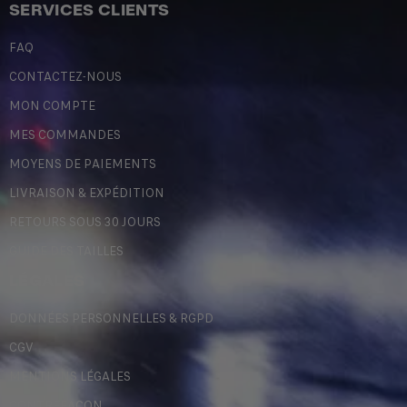
SERVICES CLIENTS
FAQ
CONTACTEZ-NOUS
MON COMPTE
MES COMMANDES
MOYENS DE PAIEMENTS
LIVRAISON & EXPÉDITION
RETOURS SOUS 30 JOURS
GUIDE DES TAILLES
LÉGALES
DONNÉES PERSONNELLES & RGPD
CGV
MENTIONS LÉGALES
CONTREFAÇON