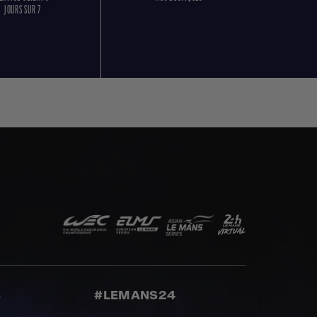
JOURS SUR 7
S
#LEMANS24