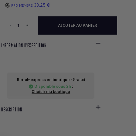
38,25 €
PRIX MEMBRE
-
+
AJOUTER AU PANIER
INFORMATION D'EXPEDITION
Retrait express en boutique
- Gratuit
Disponible sous 2h
:
check_circle
Choisir ma boutique
DESCRIPTION