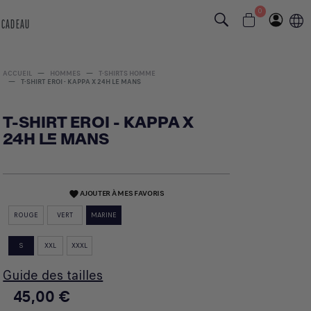
0
 CADEAU
ACCUEIL
HOMMES
T-SHIRTS HOMME
T-SHIRT EROI - KAPPA X 24H LE MANS
T-SHIRT EROI - KAPPA X
24H LE MANS
AJOUTER À MES FAVORIS
favorite
ROUGE
VERT
MARINE
S
XXL
XXXL
Guide des tailles
45,00 €