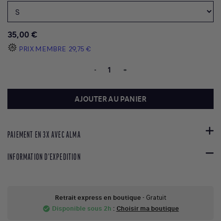
35,00 €
PRIX MEMBRE
29,75 €
-
+
AJOUTER AU PANIER
PAIEMENT EN 3X AVEC ALMA
INFORMATION D'EXPEDITION
Retrait express en boutique
- Gratuit
Disponible sous 2h
:
Choisir ma boutique
check_circle