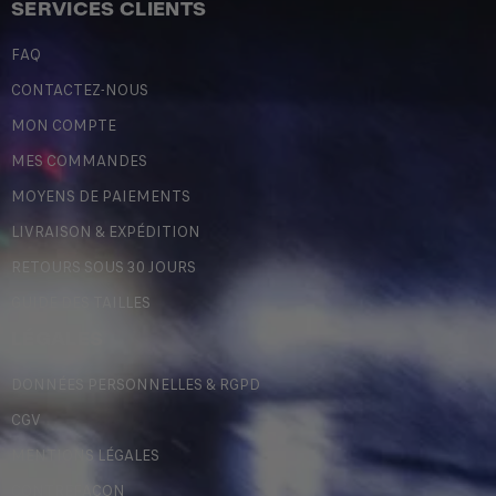
SERVICES CLIENTS
FAQ
CONTACTEZ-NOUS
MON COMPTE
MES COMMANDES
MOYENS DE PAIEMENTS
LIVRAISON & EXPÉDITION
RETOURS SOUS 30 JOURS
GUIDE DES TAILLES
LÉGALES
DONNÉES PERSONNELLES & RGPD
CGV
MENTIONS LÉGALES
CONTREFAÇON