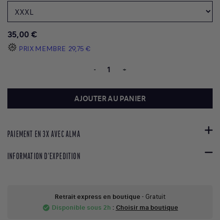
35,00 €
PRIX MEMBRE
29,75 €
-
+
AJOUTER AU PANIER
PAIEMENT EN 3X AVEC ALMA
INFORMATION D'EXPEDITION
Retrait express en boutique
- Gratuit
Disponible sous 2h
:
Choisir ma boutique
check_circle