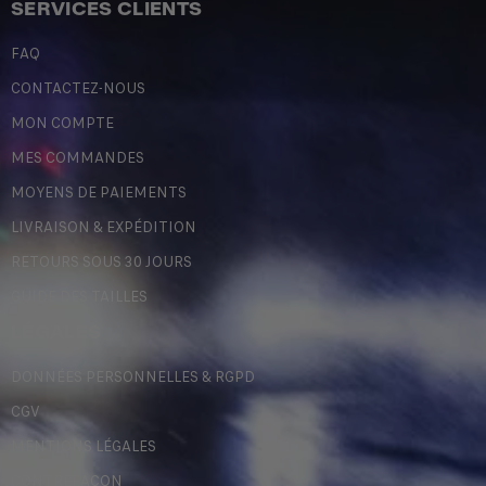
SERVICES CLIENTS
FAQ
CONTACTEZ-NOUS
MON COMPTE
MES COMMANDES
MOYENS DE PAIEMENTS
LIVRAISON & EXPÉDITION
RETOURS SOUS 30 JOURS
GUIDE DES TAILLES
LÉGALES
DONNÉES PERSONNELLES & RGPD
CGV
MENTIONS LÉGALES
CONTREFAÇON