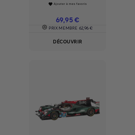
Ajouter à mes favoris
favorite
Prix
69,95 €
PRIX MEMBRE
62,96 €
DÉCOUVRIR