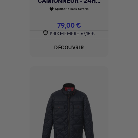
CAMIONNEUR - 24H...
Ajouter à mes favoris
favorite
Prix
79,00 €
PRIX MEMBRE
67,15 €
DÉCOUVRIR