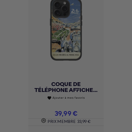
COQUE DE
TÉLÉPHONE AFFICHE...
Ajouter à mes favoris
favorite
Prix
39,99 €
PRIX MEMBRE
33,99 €