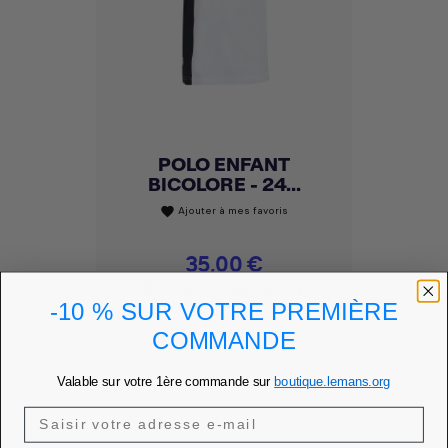
POLO ENFANT
BICOLORE - 24...
Ajouter à mes favoris
favorite
Prix
35,00 €
PRIX MEMBRE
29,75 €
-10 % SUR VOTRE PREMIÈRE
DÉCOUVRIR
COMMANDE
Valable sur votre 1ère commande sur
boutique.lemans.org