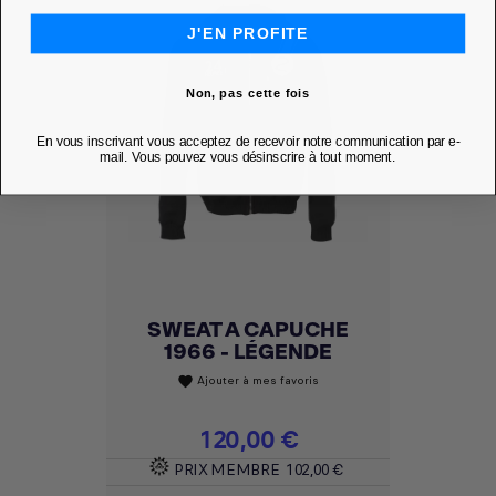
J'EN PROFITE
Non, pas cette fois
En vous inscrivant vous acceptez de recevoir notre communication par e-
mail. Vous pouvez vous désinscrire à tout moment.
SWEAT A CAPUCHE
1966 - LÉGENDE
Ajouter à mes favoris
favorite
Prix
120,00 €
PRIX MEMBRE
102,00 €