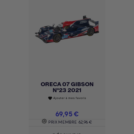
ORECA 07 GIBSON
N°23 2021
Ajouter à mes favoris
favorite
Prix
69,95 €
PRIX MEMBRE
62,96 €