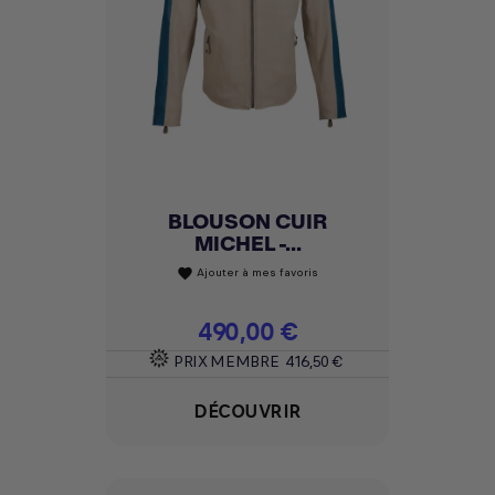
BLOUSON CUIR
MICHEL -...
Ajouter à mes favoris
favorite
Prix
490,00 €
PRIX MEMBRE
416,50 €
DÉCOUVRIR