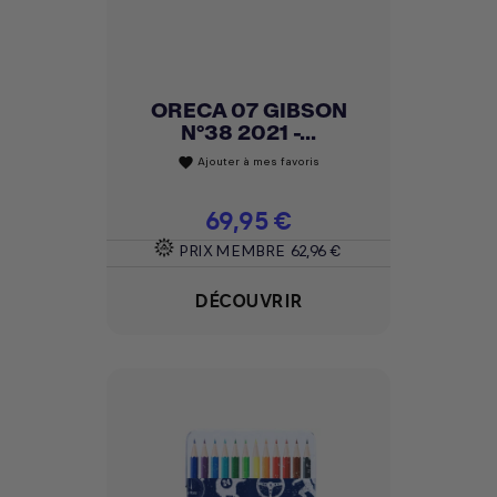
ORECA 07 GIBSON
N°38 2021 -...
Ajouter à mes favoris
favorite
Prix
69,95 €
PRIX MEMBRE
62,96 €
DÉCOUVRIR