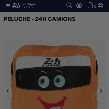

0
PELUCHE - 24H CAMIONS

