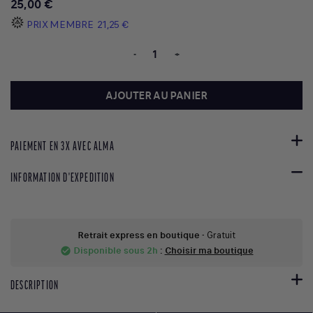
25,00 €
PRIX MEMBRE
21,25 €
-
+
AJOUTER AU PANIER
PAIEMENT EN 3X AVEC ALMA
INFORMATION D'EXPEDITION
Retrait express en boutique
- Gratuit
Disponible sous 2h
:
Choisir ma boutique
check_circle
DESCRIPTION