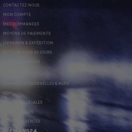
CONTACTEZ-NOUS
MON COMPTE
MES COMMANDES
MOYENS DE PAIEMENTS
LIVRAISON & EXPÉDITION
RETOURS SOUS 30 JOURS
GUIDE DES TAILLES
LÉGALES
DONNÉES PERSONNELLES & RGPD
CGV
MENTIONS LÉGALES
CONTREFAÇON
MES PRÉFÉRENCES
#LEMANS24