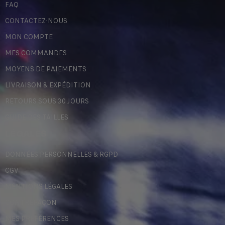
FAQ
CONTACTEZ-NOUS
MON COMPTE
MES COMMANDES
MOYENS DE PAIEMENTS
LIVRAISON & EXPÉDITION
RETOURS SOUS 30 JOURS
GUIDE DES TAILLES
LÉGALES
DONNÉES PERSONNELLES & RGPD
CGV
MENTIONS LÉGALES
CONTREFAÇON
MES PRÉFÉRENCES