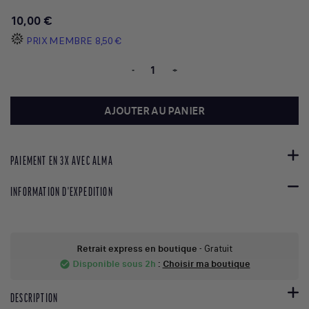
10,00 €
PRIX MEMBRE
8,50 €
-
+
AJOUTER AU PANIER
PAIEMENT EN 3X AVEC ALMA
INFORMATION D'EXPEDITION
Retrait express en boutique
- Gratuit
Disponible sous 2h
:
Choisir ma boutique
check_circle
DESCRIPTION