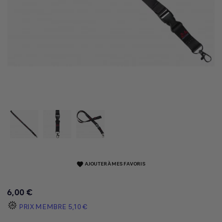
AJOUTER À MES FAVORIS
favorite
6,00 €
PRIX MEMBRE
5,10 €