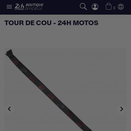

0
TOUR DE COU - 24H MOTOS

