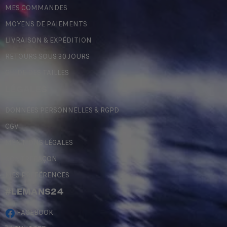
MES COMMANDES
MOYENS DE PAIEMENTS
LIVRAISON & EXPÉDITION
RETOURS SOUS 30 JOURS
GUIDE DES TAILLES
LÉGALES
DONNÉES PERSONNELLES & RGPD
CGV
MENTIONS LÉGALES
CONTREFAÇON
MES PRÉFÉRENCES
#LEMANS24
FACEBOOK