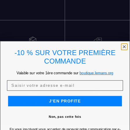
RETOURS GRATUITS
SERVICE CLIENT 5 JOURS SUR 7
-10 % SUR VOTRE PREMIÈRE
COMMANDE
Valable sur votre 1ère commande sur
boutique.lemans.org
J'EN PROFITE
NOS BOUTIQUES
Non, pas cette fois
En vous inscrivant vous acceptez de recevoir notre communication par e-