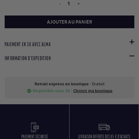
-
+
AJOUTER AU PANIER
PAIEMENT EN 3X AVEC ALMA
INFORMATION D'EXPEDITION
Retrait express en boutique
- Gratuit
Disponible sous 2h
:
Choisir ma boutique
check_circle
PAIEMENT SÉCURISÉ
LIVRAISON OFFERTE DÈS 85 € D'ACHATS