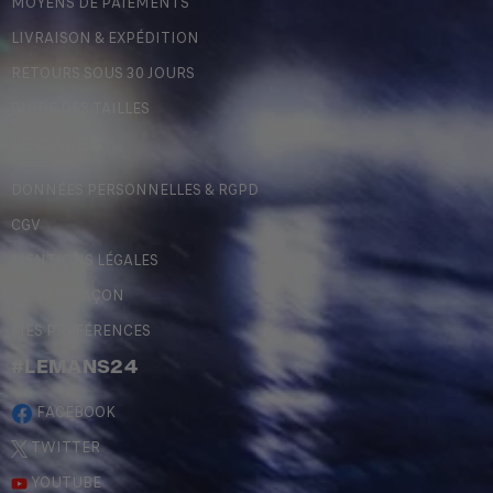
MOYENS DE PAIEMENTS
LIVRAISON & EXPÉDITION
RETOURS SOUS 30 JOURS
GUIDE DES TAILLES
LÉGALES
DONNÉES PERSONNELLES & RGPD
CGV
MENTIONS LÉGALES
CONTREFAÇON
MES PRÉFÉRENCES
#LEMANS24
FACEBOOK
TWITTER
YOUTUBE