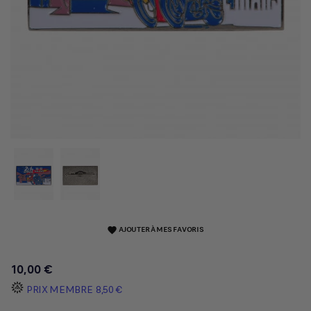
AJOUTER À MES FAVORIS
favorite
10,00 €
PRIX MEMBRE
8,50 €