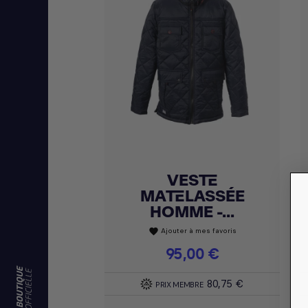
VESTE
Achat express

MATELASSÉE
HOMME -...
Ajouter à mes favoris
favorite
Prix
95,00 €
80,75 €
PRIX MEMBRE