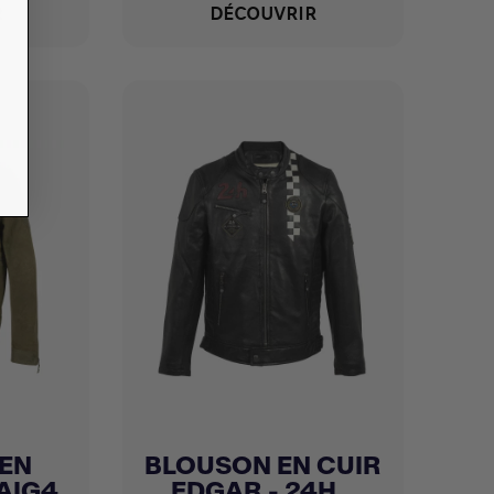
R
DÉCOUVRIR
EN
BLOUSON EN CUIR
Achat express

AIG4
EDGAR - 24H...