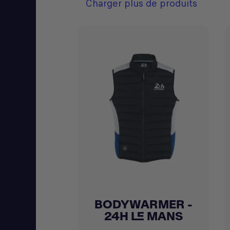
Charger plus de produits
BODYWARMER -
Achat express

24H LE MANS