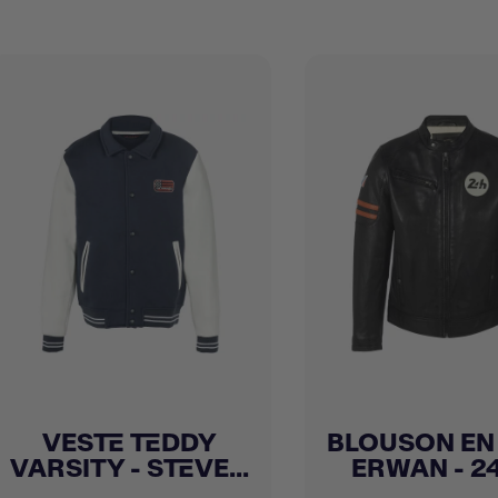
VESTE TEDDY
BLOUSON EN
Achat express
Achat express


VARSITY - STEVE...
ERWAN - 24