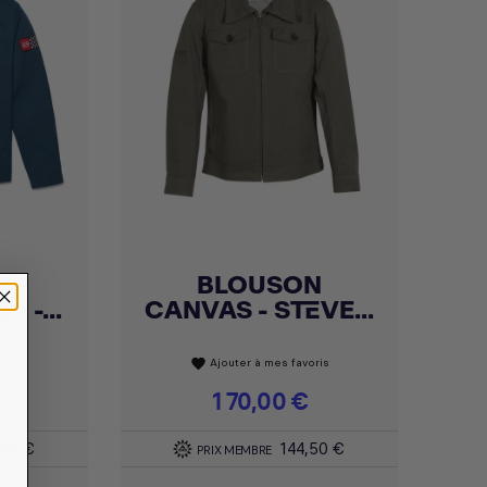
BE
BLOUSON
Achat express

 -...
CANVAS - STEVE...
oris
Ajouter à mes favoris
favorite
Prix
170,00 €
,50 €
144,50 €
PRIX MEMBRE