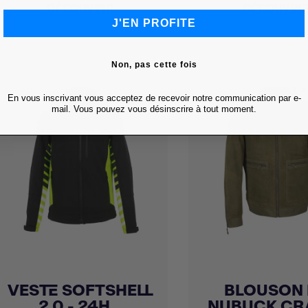
DÉCOUVRIR
DÉCOUVRI
J'EN PROFITE
Non, pas cette fois
En vous inscrivant vous acceptez de recevoir notre communication par e-
mail. Vous pouvez vous désinscrire à tout moment.
VESTE SOFTSHELL
BLOUSON 
Achat express
Achat express


2.0 - 24H...
NUBUCK CR