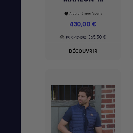
Ajouter à mes favoris
favorite
Prix
430,00 €
365,50 €
PRIX MEMBRE
DÉCOUVRIR