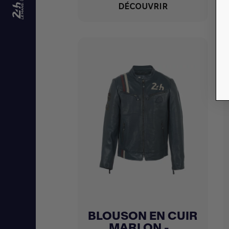
DÉCOUVRIR
BLOUSON EN CUIR
Achat express

MARLON -...