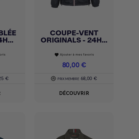
BLÉE
COUPE-VENT
Achat express

H...
ORIGINALS - 24H...
oris
Ajouter à mes favoris
favorite
Prix
80,00 €
25 €
68,00 €
PRIX MEMBRE
R
DÉCOUVRIR