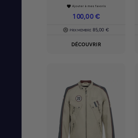
Ajouter à mes favoris
favorite
Prix
100,00 €
85,00 €
PRIX MEMBRE
DÉCOUVRIR