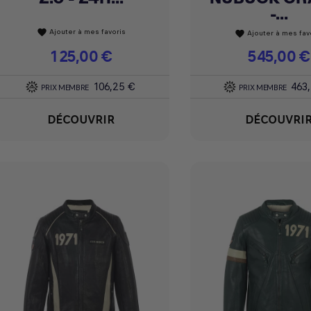
-...
Ajouter à mes favoris
favorite
Ajouter à mes fav
favorite
Prix
125,00 €
Prix
545,00 €
106,25 €
463
PRIX MEMBRE
PRIX MEMBRE
DÉCOUVRIR
DÉCOUVRI