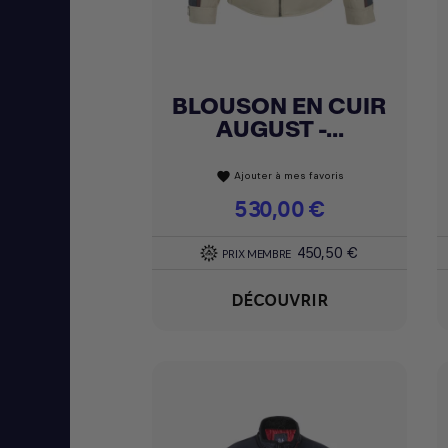
BLOUSON EN CUIR
Achat express

AUGUST -...
Ajouter à mes favoris
favorite
Prix
530,00 €
450,50 €
PRIX MEMBRE
DÉCOUVRIR