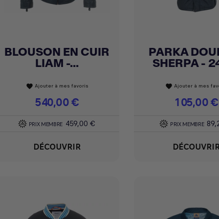
BLOUSON EN CUIR
PARKA DOU
Achat express
Achat express


LIAM -...
SHERPA - 24
Ajouter à mes favoris
Ajouter à mes fav
favorite
favorite
Prix
540,00 €
Prix
105,00 €
459,00 €
89,
PRIX MEMBRE
PRIX MEMBRE
DÉCOUVRIR
DÉCOUVRI