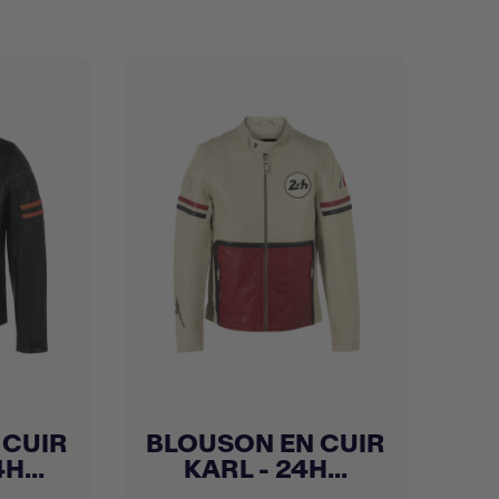
 CUIR
BLOUSON EN CUIR
Achat express

H...
KARL - 24H...