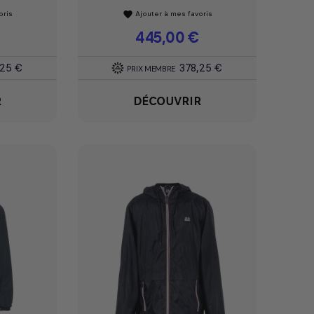
oris
Ajouter à mes favoris
favorite
Prix
445,00 €
,25 €
378,25 €
PRIX MEMBRE
R
DÉCOUVRIR