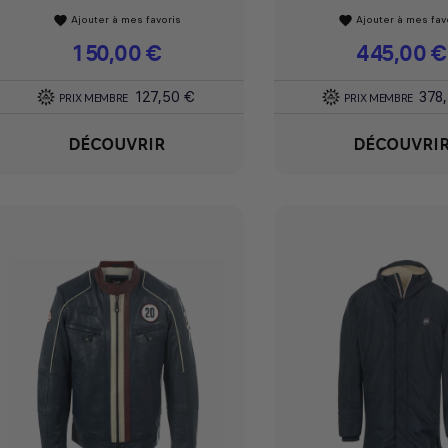
Ajouter à mes favoris
Ajouter à mes fav
favorite
favorite
Prix
150,00 €
Prix
445,00 €
127,50 €
378
PRIX MEMBRE
PRIX MEMBRE
DÉCOUVRIR
DÉCOUVRI