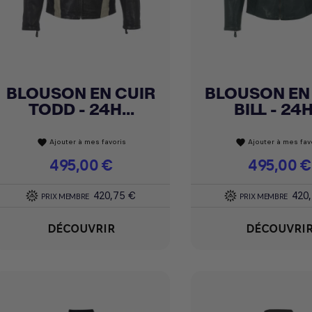
BLOUSON EN CUIR
BLOUSON EN
Achat express
Achat express


TODD - 24H...
BILL - 24H.
Ajouter à mes favoris
Ajouter à mes fav
favorite
favorite
Prix
495,00 €
Prix
495,00 €
420,75 €
420
PRIX MEMBRE
PRIX MEMBRE
DÉCOUVRIR
DÉCOUVRI