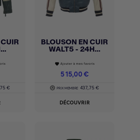
 CUIR
BLOUSON EN CUIR
Achat express

..
WALT5 - 24H...
oris
Ajouter à mes favoris
favorite
Prix
515,00 €
,75 €
437,75 €
PRIX MEMBRE
R
DÉCOUVRIR