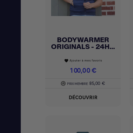
BODYWARMER
Achat express

ORIGINALS - 24H...
Ajouter à mes favoris
favorite
Prix
100,00 €
85,00 €
PRIX MEMBRE
DÉCOUVRIR