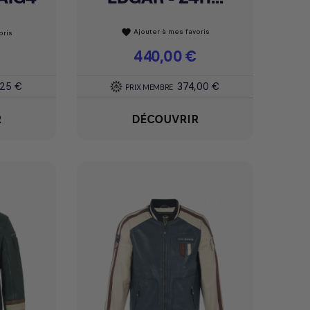
Ajouter à mes favoris
favorite
oris
Prix
440,00 €
,25 €
374,00 €
PRIX MEMBRE
R
DÉCOUVRIR