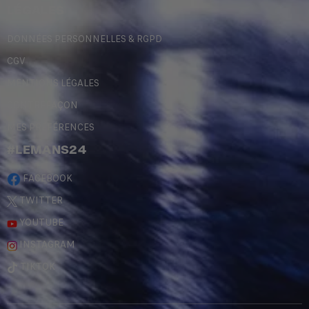
LÉGALES
DONNÉES PERSONNELLES & RGPD
CGV
MENTIONS LÉGALES
CONTREFAÇON
MES PRÉFÉRENCES
#LEMANS24
FACEBOOK
TWITTER
YOUTUBE
INSTAGRAM
TIKTOK