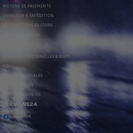
MOYENS DE PAIEMENTS
LIVRAISON & EXPÉDITION
RETOURS SOUS 30 JOURS
GUIDE DES TAILLES
LÉGALES
DONNÉES PERSONNELLES & RGPD
CGV
MENTIONS LÉGALES
CONTREFAÇON
MES PRÉFÉRENCES
#LEMANS24
FACEBOOK
TWITTER