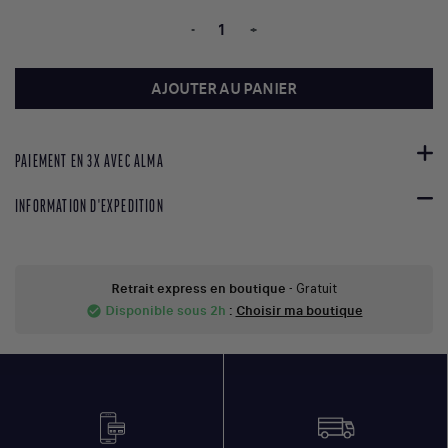
-
+
AJOUTER AU PANIER
PAIEMENT EN 3X AVEC ALMA
INFORMATION D'EXPEDITION
Retrait express en boutique
- Gratuit
Disponible sous 2h
:
Choisir ma boutique
check_circle