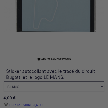
AJOUTER À MES FAVORIS
favorite
Sticker autocollant avec le tracé du circuit
Bugatti et le logo LE MANS.
4,00 €
PRIX MEMBRE
3,40 €