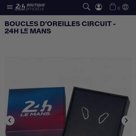

0
BOUCLES D’OREILLES CIRCUIT -
24H LE MANS

