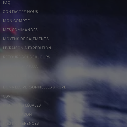
FAQ
CONTACTEZ-NOUS
MON COMPTE
MES COMMANDES
MOYENS DE PAIEMENTS
LIVRAISON & EXPÉDITION
RETOURS SOUS 30 JOURS
GUIDE DES TAILLES
LÉGALES
DONNÉES PERSONNELLES & RGPD
CGV
MENTIONS LÉGALES
CONTREFAÇON
MES PRÉFÉRENCES