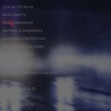
CONTACTEZ-NOUS
MON COMPTE
MES COMMANDES
MOYENS DE PAIEMENTS
LIVRAISON & EXPÉDITION
RETOURS SOUS 30 JOURS
GUIDE DES TAILLES
LÉGALES
DONNÉES PERSONNELLES & RGPD
CGV
MENTIONS LÉGALES
CONTREFAÇON
MES PRÉFÉRENCES