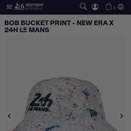

0
BOB BUCKET PRINT - NEW ERA X
24H LE MANS

