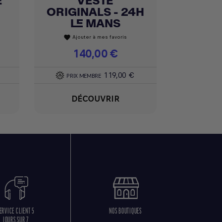
E
VESTE
ORIGINALS - 24H
LE MANS
Ajouter à mes favoris
favorite
Prix
140,00 €
119,00 €
PRIX MEMBRE
DÉCOUVRIR
ERVICE CLIENT 5
NOS BOUTIQUES
JOURS SUR 7