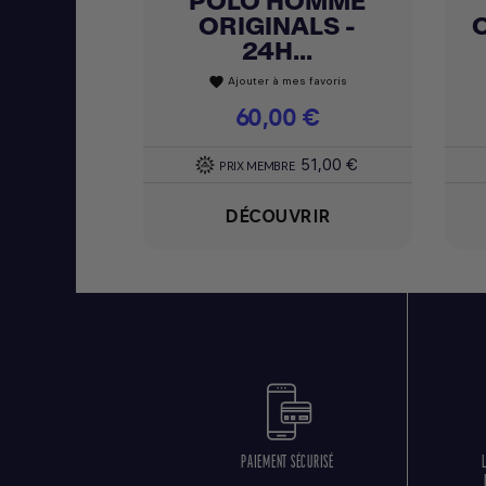
POLO HOMME
ORIGINALS -
O
24H...
Ajouter à mes favoris
favorite
Prix
60,00 €
51,00 €
PRIX MEMBRE
DÉCOUVRIR
PAIEMENT SÉCURISÉ