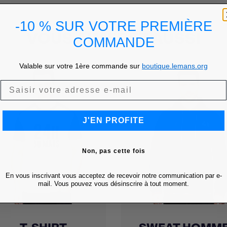
-10 % SUR VOTRE PREMIÈRE
VOUS AIMEREZ AUSSI
COMMANDE
Valable sur votre 1ère commande sur
boutique.lemans.org
J'EN PROFITE
Non, pas cette fois
En vous inscrivant vous acceptez de recevoir notre communication par e-
mail. Vous pouvez vous désinscrire à tout moment.
Achat express
Achat express

