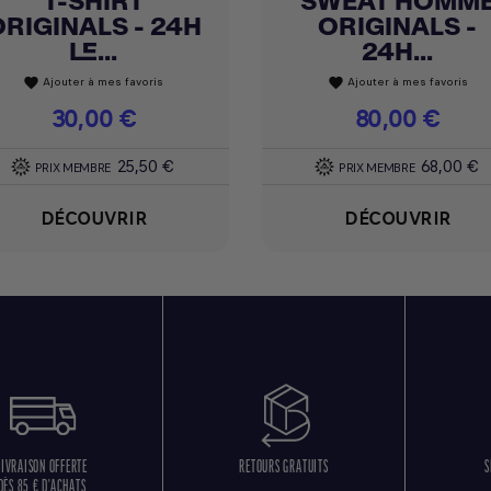
T-SHIRT
SWEAT HOMM
RIGINALS - 24H
ORIGINALS -
LE...
24H...
Ajouter à mes favoris
Ajouter à mes favoris
favorite
favorite
Prix
30,00 €
Prix
80,00 €
25,50 €
68,00 €
PRIX MEMBRE
PRIX MEMBRE
DÉCOUVRIR
DÉCOUVRIR
LIVRAISON OFFERTE
RETOURS GRATUITS
S
DÈS 85 € D'ACHATS