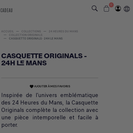
0
 CADEAU
ACCUEIL
COLLECTIONS
24 HEURES DU MANS
COLLECTION ORIGINALS
CASQUETTE ORIGINALS - 24H LE MANS
CASQUETTE ORIGINALS -
24H LE MANS
AJOUTER À MES FAVORIS
favorite
Inspirée de l’univers emblématique
des 24 Heures du Mans, la Casquette
Originals complète la collection avec
une pièce intemporelle et facile à
porter.