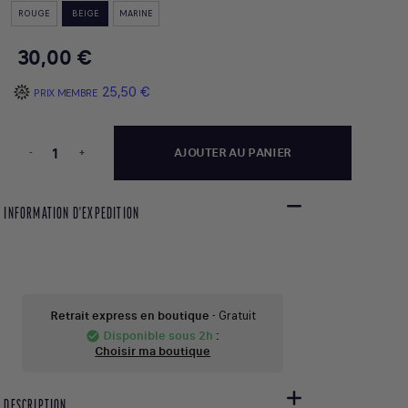
ROUGE
BEIGE
MARINE
30,00 €
25,50 €
PRIX MEMBRE
-
+
AJOUTER AU PANIER
INFORMATION D'EXPEDITION
Retrait express en boutique
- Gratuit
Disponible sous 2h
:
check_circle
Choisir ma boutique
DESCRIPTION