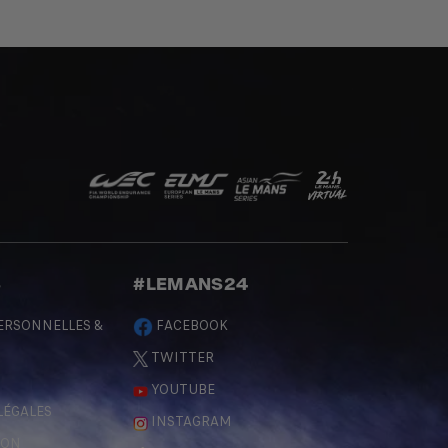
S
#LEMANS24
ERSONNELLES &
FACEBOOK
TWITTER
YOUTUBE
LÉGALES
INSTAGRAM
ÇON