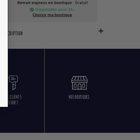
Retrait express en boutique
- Gratuit
Disponible sous 2h
:
check_circle
Choisir ma boutique
DESCRIPTION
ERVICE CLIENT 5
NOS BOUTIQUES
JOURS SUR 7