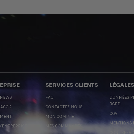
REPRISE
SERVICES CLIENTS
LÉGALE
 NEWS
FAQ
DONNÉES P
RGPD
'ACO ?
CONTACTEZ-NOUS
CGV
EMENT
MON COMPTE
MENTIONS 
D'ENTREPRISE
MES COMMANDES
CONTREFA