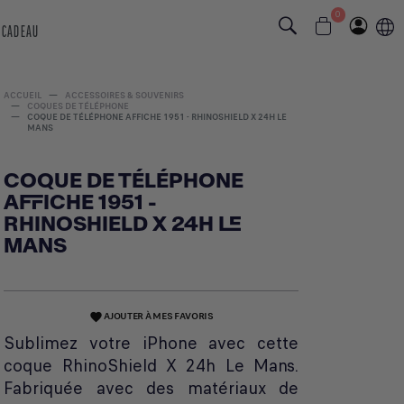
0
 CADEAU
ACCUEIL
ACCESSOIRES & SOUVENIRS
COQUES DE TÉLÉPHONE
COQUE DE TÉLÉPHONE AFFICHE 1951 - RHINOSHIELD X 24H LE
MANS
COQUE DE TÉLÉPHONE
AFFICHE 1951 -
RHINOSHIELD X 24H LE
MANS
AJOUTER À MES FAVORIS
favorite
Sublimez votre iPhone avec cette
coque RhinoShield X 24h Le Mans.
Fabriquée avec des matériaux de