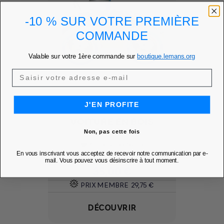
-10 % SUR VOTRE PREMIÈRE
COMMANDE
Valable sur votre 1ère commande sur
boutique.lemans.org
J'EN PROFITE
VOITURE EN BOIS
BLEU - 24H...
Non, pas cette fois
Ajouter à mes favoris
favorite
En vous inscrivant vous acceptez de recevoir notre communication par e-
mail. Vous pouvez vous désinscrire à tout moment.
Prix
35,00 €
PRIX MEMBRE
29,75 €
DÉCOUVRIR