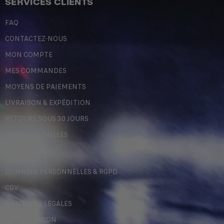
SERVICES CLIENTS
FAQ
CONTACTEZ-NOUS
MON COMPTE
MES COMMANDES
MOYENS DE PAIEMENTS
LIVRAISON & EXPÉDITION
RETOURS SOUS 30 JOURS
GUIDE DES TAILLES
LÉGALES
DONNÉES PERSONNELLES & RGPD
CGV
MENTIONS LÉGALES
CONTREFAÇON