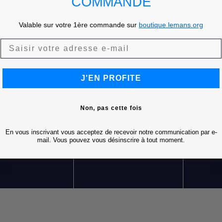
COMMANDE
Valable sur votre 1ère commande sur
boutique.lemans.org
J'EN PROFITE
Non, pas cette fois
En vous inscrivant vous acceptez de recevoir notre communication par e-
LIVRAISON OFFERTE
RETOURS GRATUITS
S
mail. Vous pouvez vous désinscrire à tout moment.
DÈS 85 € D'ACHATS