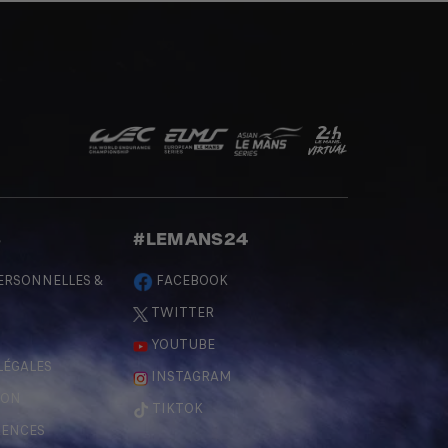
S
#LEMANS24
ERSONNELLES &
FACEBOOK
TWITTER
YOUTUBE
LÉGALES
INSTAGRAM
ÇON
TIKTOK
RENCES