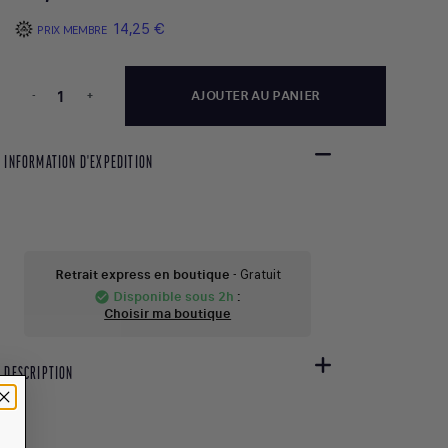
14,25 €
PRIX MEMBRE
-
+
AJOUTER AU PANIER
INFORMATION D'EXPEDITION
Retrait express en boutique
- Gratuit
Disponible sous 2h
:
check_circle
Choisir ma boutique
DESCRIPTION