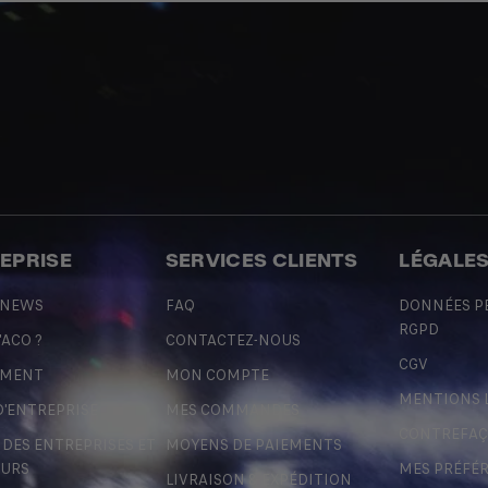
REPRISE
SERVICES CLIENTS
LÉGALE
 NEWS
FAQ
DONNÉES P
RGPD
'ACO ?
CONTACTEZ-NOUS
CGV
EMENT
MON COMPTE
MENTIONS 
D'ENTREPRISE
MES COMMANDES
CONTREFA
ES ENTREPRISES ET
MOYENS DE PAIEMENTS
URS
MES PRÉFÉ
LIVRAISON & EXPÉDITION