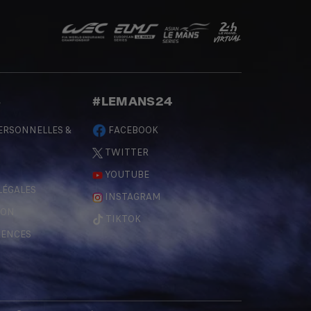
S
#LEMANS24
ERSONNELLES &
FACEBOOK
TWITTER
YOUTUBE
LÉGALES
INSTAGRAM
ÇON
TIKTOK
RENCES