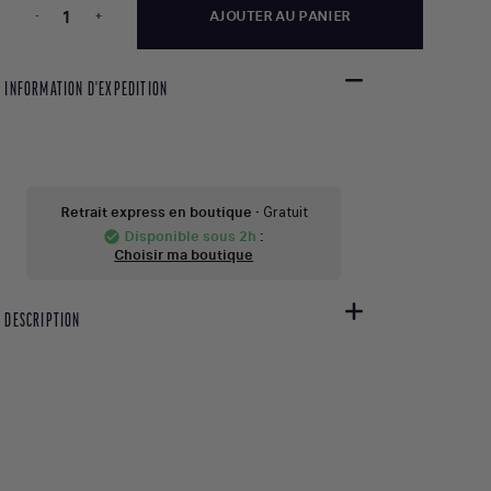
-
+
AJOUTER AU PANIER
INFORMATION D'EXPEDITION
Retrait express en boutique
- Gratuit
Disponible sous 2h
:
check_circle
Choisir ma boutique
DESCRIPTION