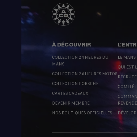
À DÉCOUVRIR
L'ENT
COLLECTION 24 HEURES DU
LE MANS
MANS
QUI EST L
COLLECTION 24 HEURES MOTOS
RECRUT
COLLECTION PORSCHE
COMITÉ 
CARTES CADEAUX
COMMAND
DEVENIR MEMBRE
REVENDE
NOS BOUTIQUES OFFICIELLES
DÉVELOP