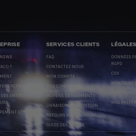
REPRISE
SERVICES CLIENTS
LÉGALE
 NEWS
FAQ
DONNÉES P
RGPD
'ACO ?
CONTACTEZ-NOUS
CGV
EMENT
MON COMPTE
MENTIONS 
D'ENTREPRISE
MES COMMANDES
CONTREFA
ES ENTREPRISES ET
MOYENS DE PAIEMENTS
URS
MES PRÉFÉ
LIVRAISON & EXPÉDITION
PEMENT DURABLE
RETOURS SOUS 30 JOURS
GUIDE DES TAILLES