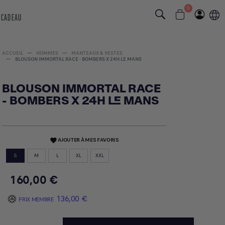
0
 CADEAU
ACCUEIL
HOMMES
MANTEAUX & VESTES
BLOUSON IMMORTAL RACE - BOMBERS X 24H LE MANS
BLOUSON IMMORTAL RACE
- BOMBERS X 24H LE MANS
AJOUTER À MES FAVORIS
favorite
S
M
L
XL
XXL
160,00 €
136,00 €
PRIX MEMBRE