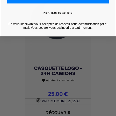
Non, pas cette fois
En vous inscrivant vous acceptez de recevoir notre communication par e-
mail. Vous pouvez vous désinscrire à tout moment.
CASQUETTE LOGO -
24H CAMIONS
Ajouter à mes favoris
favorite
Prix
25,00 €
PRIX MEMBRE
21,25 €
DÉCOUVRIR