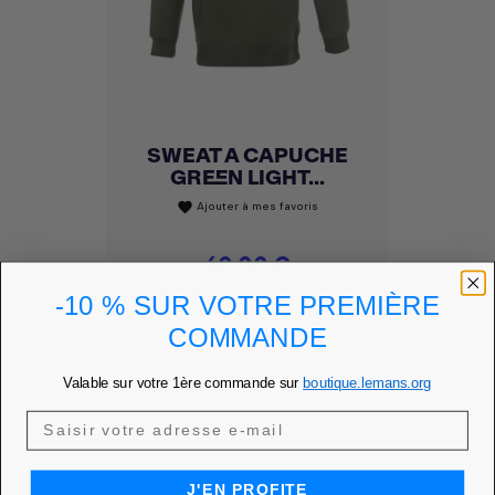
SWEAT A CAPUCHE
GREEN LIGHT...
Ajouter à mes favoris
favorite
Prix
60,00 €
PRIX MEMBRE
51,00 €
-10 % SUR VOTRE PREMIÈRE
COMMANDE
DÉCOUVRIR
Valable sur votre 1ère commande sur
boutique.lemans.org
J'EN PROFITE