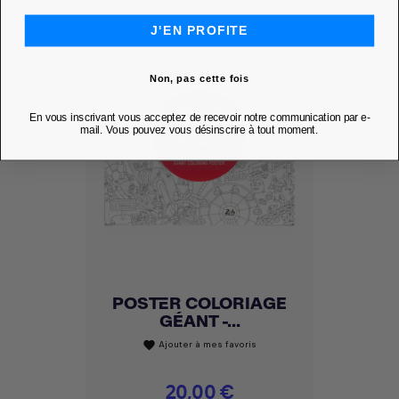
J'EN PROFITE
Non, pas cette fois
En vous inscrivant vous acceptez de recevoir notre communication par e-
mail. Vous pouvez vous désinscrire à tout moment.
POSTER COLORIAGE
GÉANT -...
Ajouter à mes favoris
favorite
Prix
20,00 €