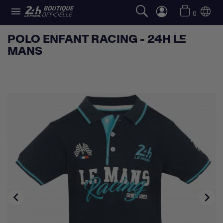

0
POLO ENFANT RACING - 24H LE
MANS

