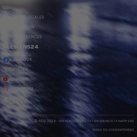
CGV
MENTIONS LÉGALES
CONTREFAÇON
MES PRÉFÉRENCES
#LEMANS24
FACEBOOK
TWITTER
YOUTUBE
INSTAGRAM
TIKTOK
© ACO 2026
- UNE RÉALISATION
C'EST QUI MAURICE
? X
HAPPY END
CHOIX DU CONSENTEMENT