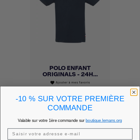
POLO ENFANT
ORIGINALS - 24H...
Ajouter à mes favoris
favorite
Prix
40,00 €
-10 % SUR VOTRE PREMIÈRE
COMMANDE
PRIX MEMBRE
34,00 €
DÉCOUVRIR
Valable sur votre 1ère commande sur
boutique.lemans.org