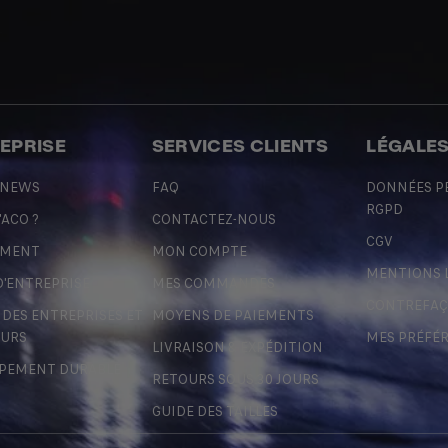
REPRISE
SERVICES CLIENTS
LÉGALE
 NEWS
FAQ
DONNÉES P
RGPD
'ACO ?
CONTACTEZ-NOUS
CGV
EMENT
MON COMPTE
MENTIONS 
D'ENTREPRISE
MES COMMANDES
CONTREFA
ES ENTREPRISES ET
MOYENS DE PAIEMENTS
URS
MES PRÉFÉ
LIVRAISON & EXPÉDITION
PEMENT DURABLE
RETOURS SOUS 30 JOURS
GUIDE DES TAILLES