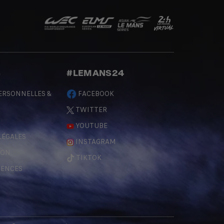
S
#LEMANS24
ERSONNELLES &
FACEBOOK
TWITTER
YOUTUBE
LÉGALES
INSTAGRAM
ÇON
TIKTOK
RENCES