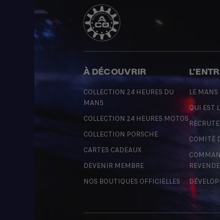
À DÉCOUVRIR
L'ENT
COLLECTION 24 HEURES DU
LE MANS
MANS
QUI EST L
COLLECTION 24 HEURES MOTOS
RECRUT
COLLECTION PORSCHE
COMITÉ 
CARTES CADEAUX
COMMAND
DEVENIR MEMBRE
REVENDE
NOS BOUTIQUES OFFICIELLES
DÉVELOP