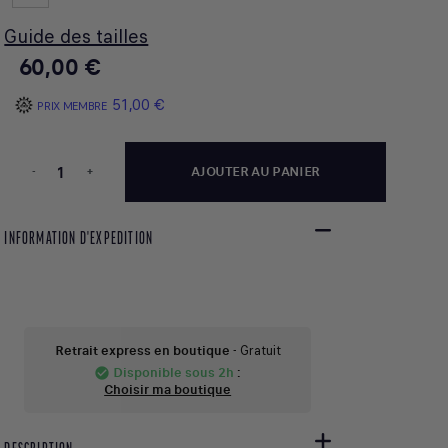
Guide des tailles
60,00 €
51,00 €
PRIX MEMBRE
-
+
AJOUTER AU PANIER
INFORMATION D'EXPEDITION
Retrait express en boutique
- Gratuit
Disponible sous 2h
:
check_circle
Choisir ma boutique