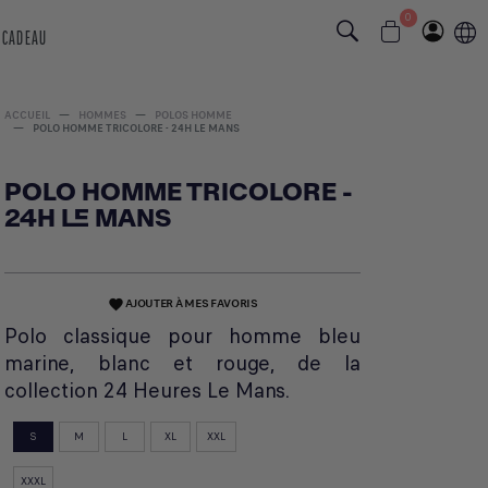
0
 CADEAU
ACCUEIL
HOMMES
POLOS HOMME
POLO HOMME TRICOLORE - 24H LE MANS
POLO HOMME TRICOLORE -
24H LE MANS
AJOUTER À MES FAVORIS
favorite
Polo classique pour homme bleu
marine, blanc et rouge, de la
collection 24 Heures Le Mans.
S
M
L
XL
XXL
XXXL