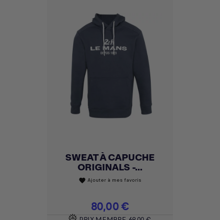
SWEAT À CAPUCHE
ORIGINALS -...
Ajouter à mes favoris
favorite
Prix
80,00 €
PRIX MEMBRE
68,00 €