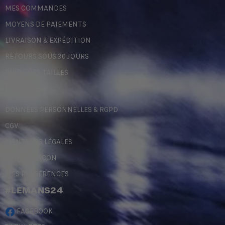
MES COMMANDES
MOYENS DE PAIEMENTS
LIVRAISON & EXPÉDITION
RETOURS SOUS 30 JOURS
GUIDE DES TAILLES
LÉGALES
DONNÉES PERSONNELLES & RGPD
CGV
MENTIONS LÉGALES
CONTREFAÇON
MES PRÉFÉRENCES
#LEMANS24
FACEBOOK