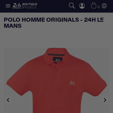

0
POLO HOMME ORIGINALS - 24H LE
MANS

