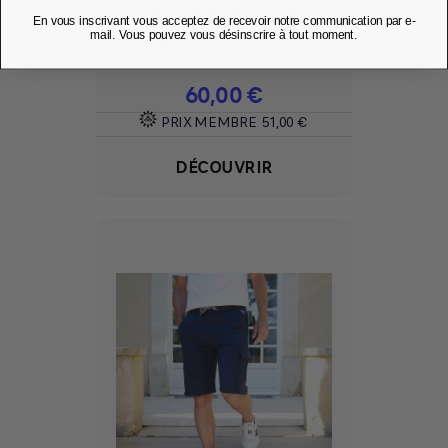
ORIGINALS - 24H...
En vous inscrivant vous acceptez de recevoir notre communication par e-
mail. Vous pouvez vous désinscrire à tout moment.
Ajouter à mes favoris
favorite
Prix
60,00 €
PRIX MEMBRE
51,00 €
DÉCOUVRIR