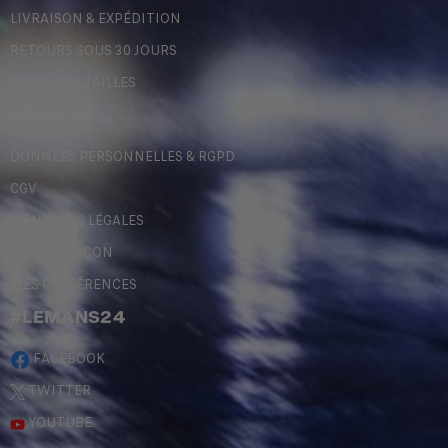
LIVRAISON & EXPÉDITION
RETOURS SOUS 30 JOURS
GUIDE DES TAILLES
LÉGALES
DONNÉES PERSONNELLES & RGPD
CGV
MENTIONS LÉGALES
CONTREFAÇON
MES PRÉFÉRENCES
#LEMANS24
FACEBOOK
TWITTER
YOUTUBE