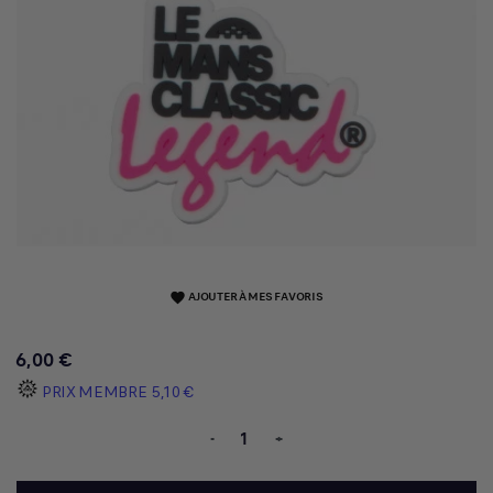
AJOUTER À MES FAVORIS
favorite
6,00 €
PRIX MEMBRE
5,10 €
-
+