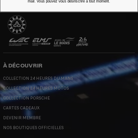
mail. Vous pouvez vous désinscrire à tout moment.
À DÉCOUVRIR
COLLECTION 24 HEURES DU MANS
COLLECTION 24 HEURES MOTOS
COLLECTION PORSCHE
CARTES CADEAUX
DEVENIR MEMBRE
NOS BOUTIQUES OFFICIELLES