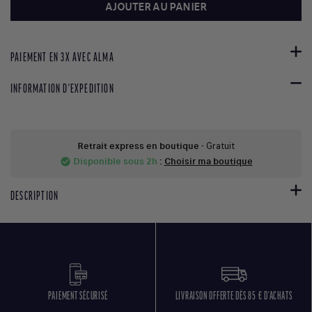
AJOUTER AU PANIER
PAIEMENT EN 3X AVEC ALMA
INFORMATION D'EXPEDITION
Retrait express en boutique
- Gratuit
Disponible sous 2h
:
Choisir ma boutique
check_circle
DESCRIPTION
PAIEMENT SÉCURISÉ
LIVRAISON OFFERTE DÈS 85 € D'ACHATS