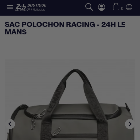

0
SAC POLOCHON RACING - 24H LE
MANS

