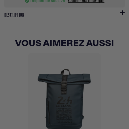
Disponible sous 2h
:
Choisir ma boutique
check_circle
DESCRIPTION
VOUS AIMEREZ AUSSI