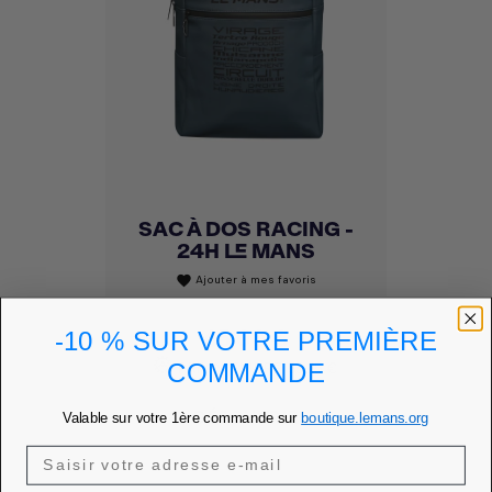
SAC À DOS RACING -
24H LE MANS
Ajouter à mes favoris
favorite
Prix
65,00 €
-10 % SUR VOTRE PREMIÈRE
PRIX MEMBRE
55,25 €
COMMANDE
DÉCOUVRIR
Valable sur votre 1ère commande sur
boutique.lemans.org