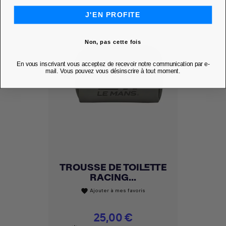
J'EN PROFITE
Non, pas cette fois
En vous inscrivant vous acceptez de recevoir notre communication par e-
mail. Vous pouvez vous désinscrire à tout moment.
TROUSSE DE TOILETTE
RACING...
Ajouter à mes favoris
favorite
Prix
25,00 €