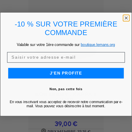
-10 % SUR VOTRE PREMIÈRE
COMMANDE
Valable sur votre 1ère commande sur
boutique.lemans.org
J'EN PROFITE
Non, pas cette fois
BOB ESEMY - KAPPA X
24H LE...
En vous inscrivant vous acceptez de recevoir notre communication par e-
mail. Vous pouvez vous désinscrire à tout moment.
Ajouter à mes favoris
favorite
Prix
39,00 €
PRIX MEMBRE
33,15 €