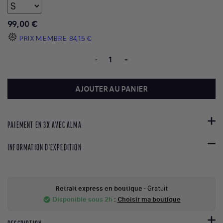
99,00 €
PRIX MEMBRE
84,15 €
-
+
AJOUTER AU PANIER
PAIEMENT EN 3X AVEC ALMA
INFORMATION D'EXPEDITION
Retrait express en boutique
- Gratuit
Disponible sous 2h
:
Choisir ma boutique
check_circle