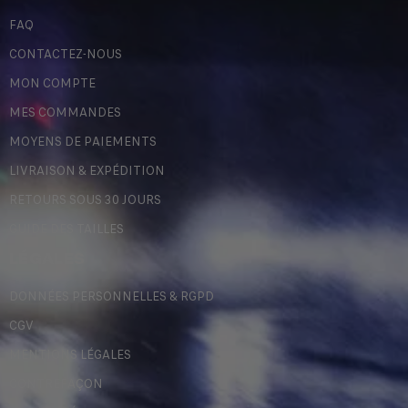
FAQ
CONTACTEZ-NOUS
MON COMPTE
MES COMMANDES
MOYENS DE PAIEMENTS
LIVRAISON & EXPÉDITION
RETOURS SOUS 30 JOURS
GUIDE DES TAILLES
LÉGALES
DONNÉES PERSONNELLES & RGPD
CGV
MENTIONS LÉGALES
CONTREFAÇON