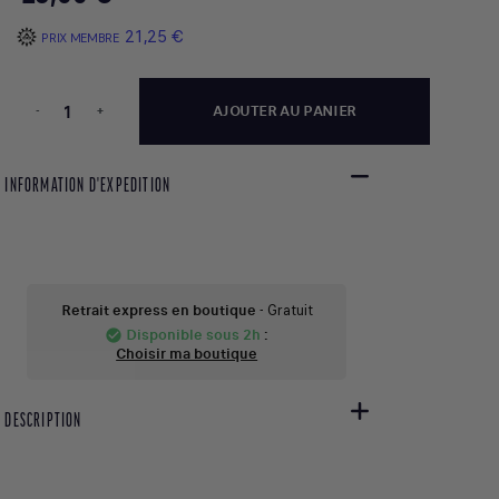
21,25 €
PRIX MEMBRE
-
+
AJOUTER AU PANIER
INFORMATION D'EXPEDITION
Retrait express en boutique
- Gratuit
Disponible sous 2h
:
check_circle
Choisir ma boutique
DESCRIPTION