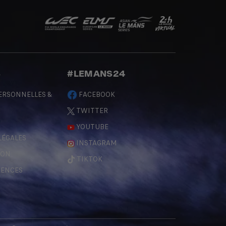
S
#LEMANS24
ERSONNELLES &
FACEBOOK
TWITTER
YOUTUBE
LÉGALES
INSTAGRAM
ÇON
TIKTOK
RENCES