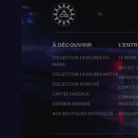
À DÉCOUVRIR
L'ENT
COLLECTION 24 HEURES DU
LE MANS
MANS
QUI EST L
COLLECTION 24 HEURES MOTOS
RECRUT
COLLECTION PORSCHE
COMITÉ 
CARTES CADEAUX
COMMAND
DEVENIR MEMBRE
REVENDE
NOS BOUTIQUES OFFICIELLES
DÉVELOP