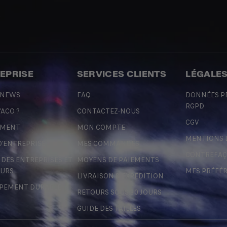
REPRISE
SERVICES CLIENTS
LÉGALE
 NEWS
FAQ
DONNÉES P
RGPD
'ACO ?
CONTACTEZ-NOUS
CGV
EMENT
MON COMPTE
MENTIONS 
D'ENTREPRISE
MES COMMANDES
CONTREFA
ES ENTREPRISES ET
MOYENS DE PAIEMENTS
URS
MES PRÉFÉ
LIVRAISON & EXPÉDITION
PEMENT DURABLE
RETOURS SOUS 30 JOURS
GUIDE DES TAILLES