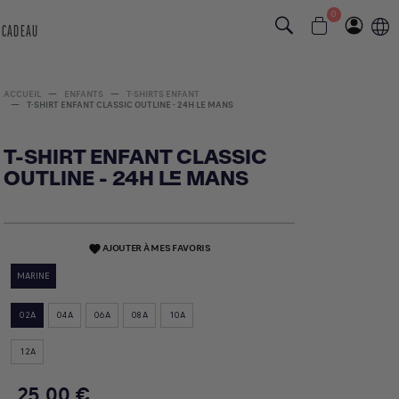
0
 CADEAU
ACCUEIL
ENFANTS
T-SHIRTS ENFANT
T-SHIRT ENFANT CLASSIC OUTLINE - 24H LE MANS
T-SHIRT ENFANT CLASSIC
OUTLINE - 24H LE MANS
AJOUTER À MES FAVORIS
favorite
MARINE
02A
04A
06A
08A
10A
12A
25,00 €